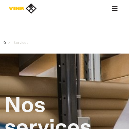
MyVink magasin en ligne
Services
MyVink magasin en ligne
Produits
Matériaux
Nos
Services
Applications
services
A propos de Vink