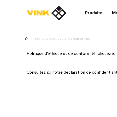
Produits
Ma
MyVink magasin en ligne
Politique d'éthique et de conformité
MyVink magasin en ligne
Politique d'éthique et de conformité:
cliquez ici
Consultez ici notre déclaration de confidentialit
Produits
Matériaux
Services
Applications