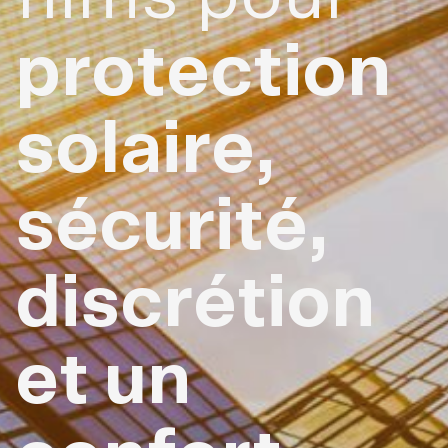
Contactez-nous
protection
solaire,
sécurité,
discrétion
et un