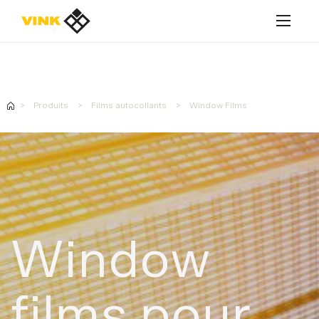
MyVink magasin en ligne
Produits
Films autocollants
Window Films
MyVink magasin en ligne
Produits
Matériaux
Window
Services
Applications
films pour
A propos de Vink