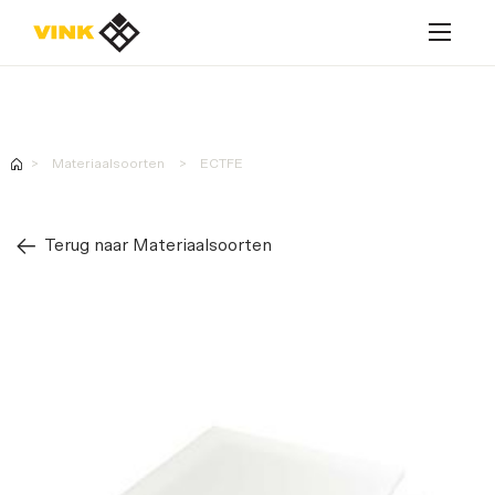
MyVink webshop
Materiaalsoorten
ECTFE
MyVink webshop
Terug naar Materiaalsoorten
Producten
Materiaalsoorten
Diensten
Toepassingen
Over Vink