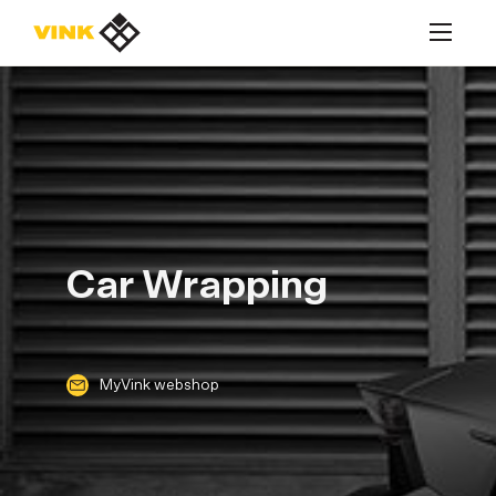
MyVink webshop
MyVink webshop
Car Wrapping
Producten
Materiaalsoorten
MyVink webshop
Diensten
Toepassingen
Over Vink